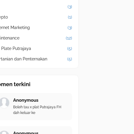
(3)
ypto
(1)
ternet Marketing
(3)
intenance
(12)
 Plate Putrajaya
(5)
rtanian dan Penternakan
(5)
men terkini
Anonymous
Boleh tau x plat Putrajaya FH
dah keluar ke
Anonymous