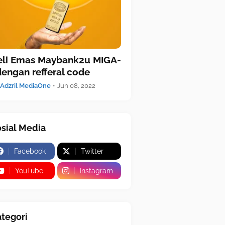
eli Emas Maybank2u MIGA-
dengan refferal code
Adzril MediaOne
•
Jun 08, 2022
sial Media
Facebook
Twitter
YouTube
Instagram
tegori