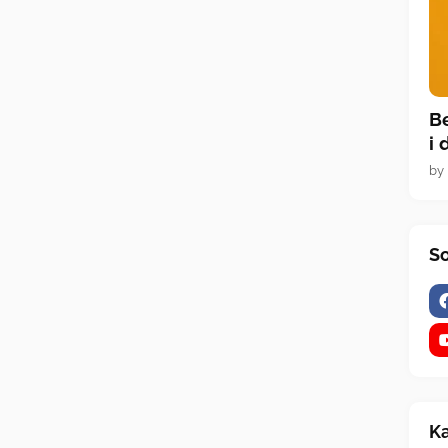
B
i 
by
So
Ka