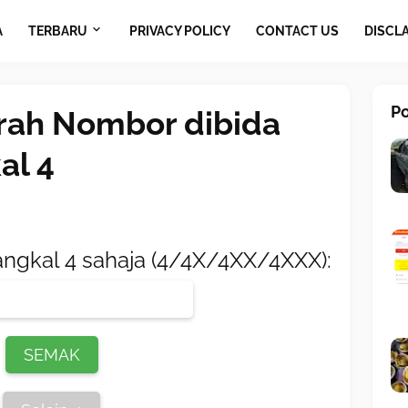
A
TERBARU
PRIVACY POLICY
CONTACT US
DISCL
P
rah Nombor dibida
al 4
gkal 4 sahaja (4/4X/4XX/4XXX):
SEMAK