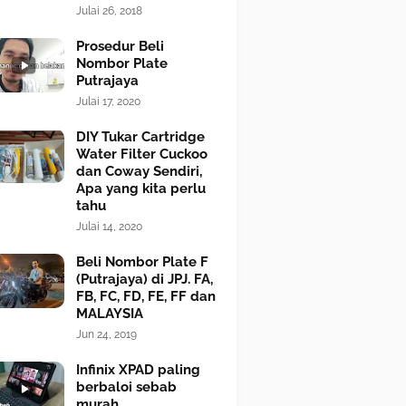
Julai 26, 2018
Prosedur Beli
Nombor Plate
Putrajaya
Julai 17, 2020
DIY Tukar Cartridge
Water Filter Cuckoo
dan Coway Sendiri,
Apa yang kita perlu
tahu
Julai 14, 2020
Beli Nombor Plate F
(Putrajaya) di JPJ. FA,
FB, FC, FD, FE, FF dan
MALAYSIA
Jun 24, 2019
Infinix XPAD paling
berbaloi sebab
murah