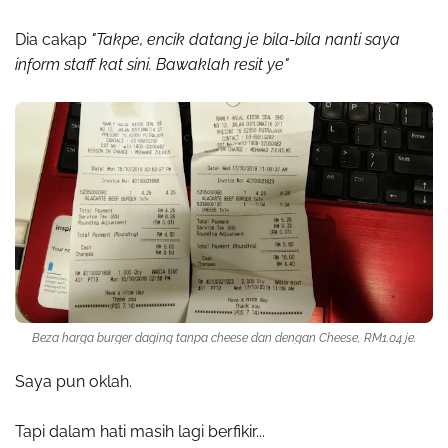
Dia cakap
"Takpe, encik datang je bila-bila nanti saya
inform staff kat sini. Bawaklah resit ye"
Beza harga burger daging tanpa cheese dan dengan Cheese, RM1.04 je.
Saya pun oklah.
Tapi dalam hati masih lagi berfikir...