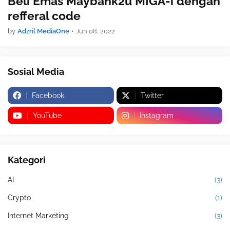
Beli Emas Maybank2u MIGA-i dengan
refferal code
by
Adzril MediaOne
•
Jun 08, 2022
Sosial Media
Facebook
Twitter
YouTube
Instagram
Kategori
AI
(3)
Crypto
(1)
Internet Marketing
(3)