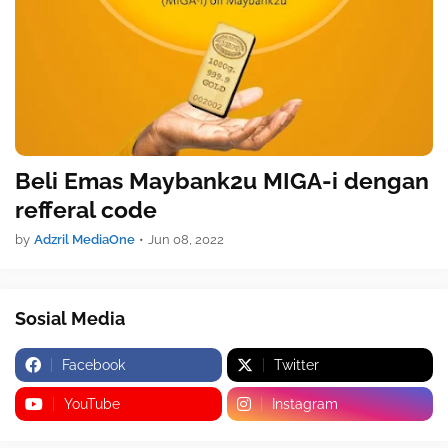
Beli Emas Maybank2u MIGA-i dengan
refferal code
by
Adzril MediaOne
•
Jun 08, 2022
Sosial Media
Facebook
Twitter
YouTube
Instagram