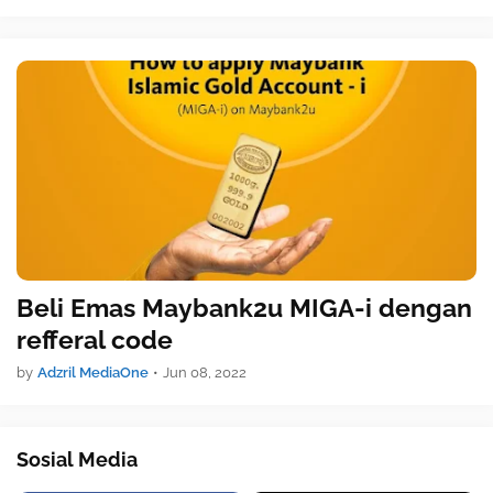
Beli Emas Maybank2u MIGA-i dengan
refferal code
by
Adzril MediaOne
•
Jun 08, 2022
Sosial Media