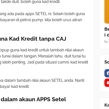
takde duit, boleh guna kad kredit.
 yang ada pada apps SETEL ni. Selain boleh guna
aran di petrol pump, kita boleh urus aliran
B
i 
una Kad Kredit tanpa CAJ
by
 topup guna kad kredit untuk tambah nilai akaun
nai dalam tangan. Manalah tahu, duit tunai tu
So
lebih penting. Jadi pada situasi camni, kad kredit
ka dalam tambah nilai akaun SETEL anda. Nanti
bayar kad kredit.
t dalam akaun APPS Setel
Ka