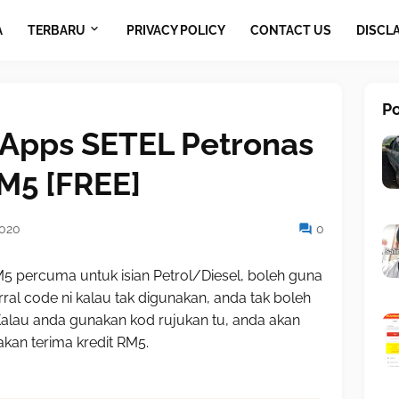
A
TERBARU
PRIVACY POLICY
CONTACT US
DISCL
P
 Apps SETEL Petronas
M5 [FREE]
2020
0
5 percuma untuk isian Petrol/Diesel, boleh guna
rral code ni kalau tak digunakan, anda tak boleh
alau anda gunakan kod rujukan tu, anda akan
akan terima kredit RM5.