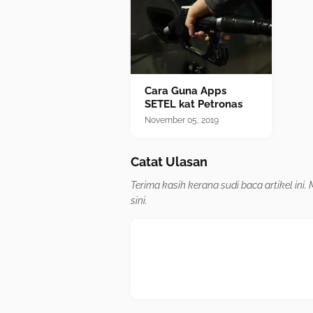
Cara Guna Apps
SETEL kat Petronas
November 05, 2019
Catat Ulasan
Terima kasih kerana sudi baca artikel ini
sini.