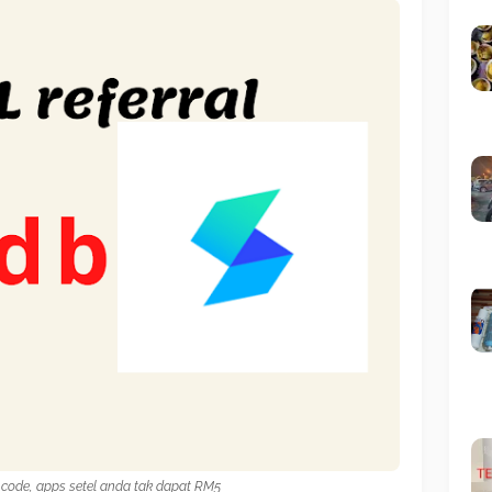
l code, apps setel anda tak dapat RM5