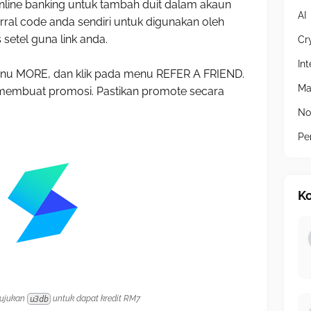
online banking untuk tambah duit dalam akaun
AI
ral code anda sendiri untuk digunakan oleh
setel guna link anda.
Cr
In
enu MORE, dan klik pada menu REFER A FRIEND.
Ma
 membuat promosi. Pastikan promote secara
No
Pe
Ko
rujukan
u3db
untuk dapat kredit RM7