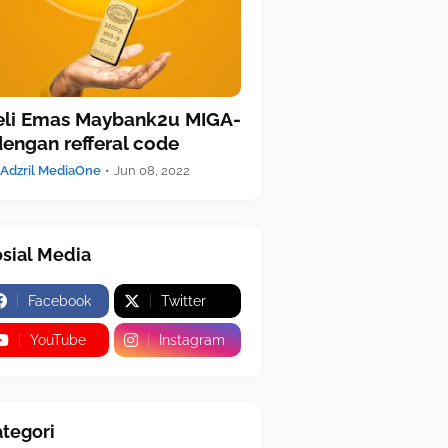
eli Emas Maybank2u MIGA-
dengan refferal code
Adzril MediaOne
•
Jun 08, 2022
sial Media
Facebook
Twitter
YouTube
Instagram
tegori