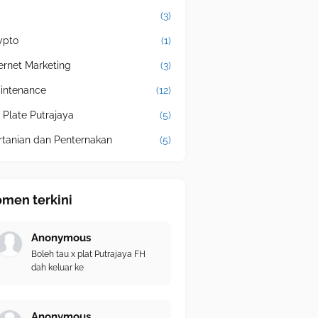
(3)
ypto
(1)
ternet Marketing
(3)
intenance
(12)
 Plate Putrajaya
(5)
rtanian dan Penternakan
(5)
men terkini
Anonymous
Boleh tau x plat Putrajaya FH
dah keluar ke
Anonymous