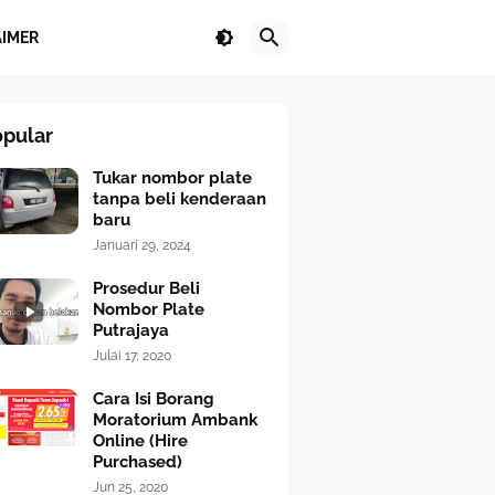
AIMER
opular
Tukar nombor plate
tanpa beli kenderaan
baru
Januari 29, 2024
Prosedur Beli
Nombor Plate
Putrajaya
Julai 17, 2020
Cara Isi Borang
Moratorium Ambank
Online (Hire
Purchased)
Jun 25, 2020