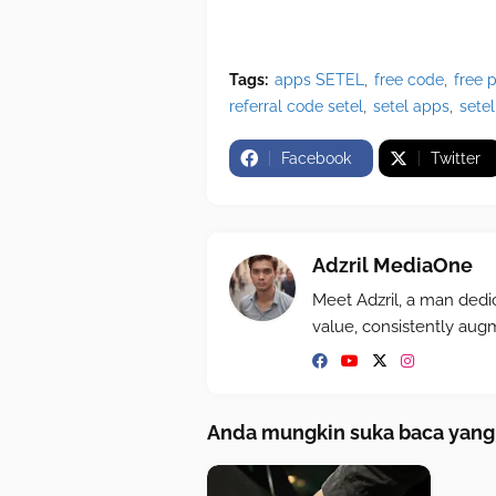
Tags:
apps SETEL
free code
free p
referral code setel
setel apps
sete
Facebook
Twitter
Adzril MediaOne
Meet Adzril, a man dedi
value, consistently aug
Anda mungkin suka baca yang 