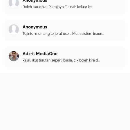
Anonymous
Boleh tau x plat Putrajaya FH dah keluar ke
Anonymous
Tq info, memang terjerat user... Mcm sistem firaun...
Adzril MediaOne
kalau ikut turutan seperti biasa, cik boleh kira d...