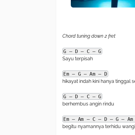
Chord tuning down 2 fret
G – D – C – G
Sayu terpisah
Em – G – Am – D
hikayat indah kini hanya tinggal 
G – D – C – G
berhembus angin rindu
Em – Am – C – D – G – Am
begitu nyamannya terhidu wang