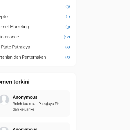
(3)
ypto
(1)
ternet Marketing
(3)
intenance
(12)
 Plate Putrajaya
(5)
rtanian dan Penternakan
(5)
men terkini
Anonymous
Boleh tau x plat Putrajaya FH
dah keluar ke
Anonymous