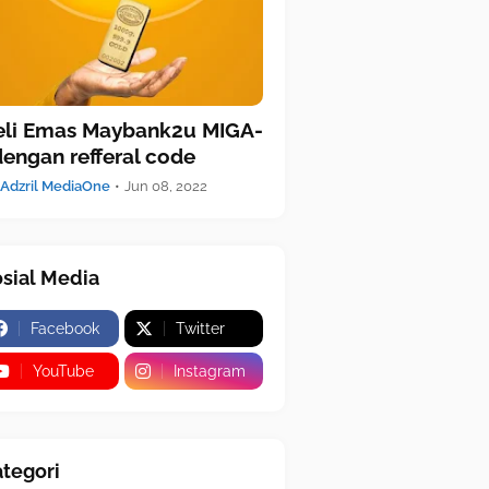
eli Emas Maybank2u MIGA-
dengan refferal code
Adzril MediaOne
•
Jun 08, 2022
sial Media
Facebook
Twitter
YouTube
Instagram
tegori