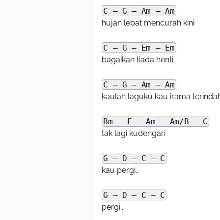
C – G – Am – Am
hujan lebat mencurah kini
C – G – Em – Em
bagaikan tiada henti
C – G – Am – Am
kaulah laguku kau irama terinda
Bm – E – Am – Am/B – C
tak lagi kudengari
G – D – C – C
kau pergi..
G – D – C – C
pergi..