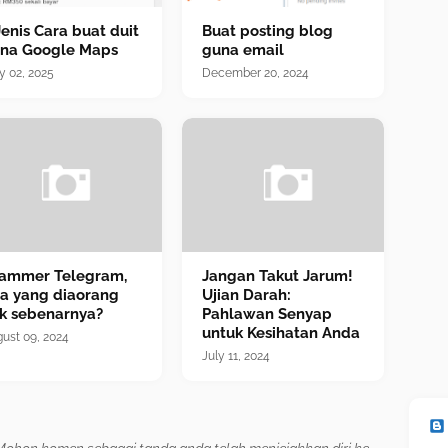
Jenis Cara buat duit
Buat posting blog
na Google Maps
guna email
 02, 2025
December 20, 2024
ammer Telegram,
Jangan Takut Jarum!
a yang diaorang
Ujian Darah:
k sebenarnya?
Pahlawan Senyap
untuk Kesihatan Anda
ust 09, 2024
July 11, 2024