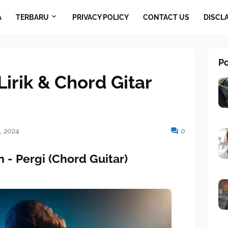
A
TERBARU
PRIVACY POLICY
CONTACT US
DISCL
P
 Lirik & Chord Gitar
, 2024
0
 - Pergi (Chord Guitar)