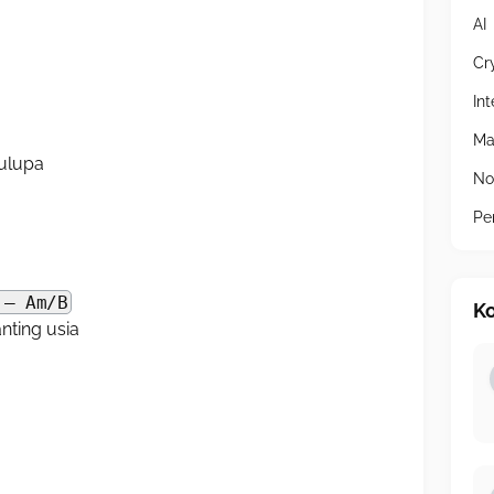
AI
Cr
In
Ma
kulupa
No
Pe
 – Am/B
Ko
nting usia