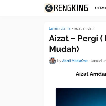
UTAM
Laman utama
aizat amdan
Aizat – Pergi (
Mudah)
by
Adzril MediaOne
•
Januari 22
Aizat Amdan