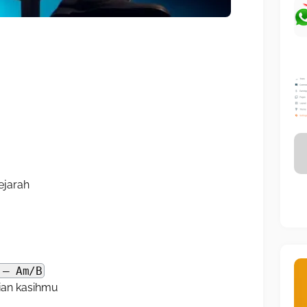
sejarah
 – Am/B
ian kasihmu