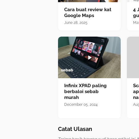
Cara buat review kat
4 
Google Maps
gu
June 28, 2025
May
Infinix XPAD paling
Sc
berbaloi sebab
ap
murah
na
December 05, 2024
Aug
Catat Ulasan