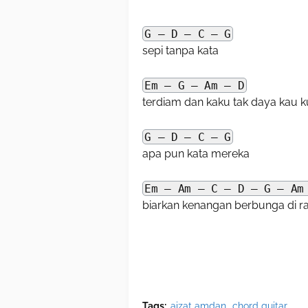
G – D – C – G
sepi tanpa kata
Em – G – Am – D
terdiam dan kaku tak daya kau 
G – D – C – G
apa pun kata mereka
Em – Am – C – D – G – Am
biarkan kenangan berbunga di ra
Tags:
aizat amdan
chord guitar