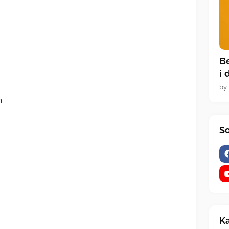
B
i 
by
h
So
Ka